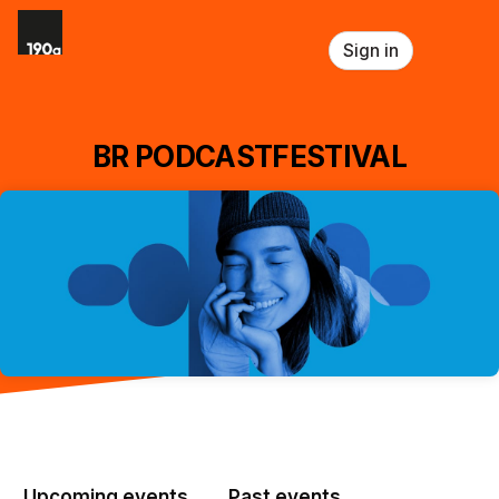
Skip header
Sign in
BR PODCASTFESTIVAL
Upcoming events
Past events