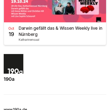
Darwin gefällt das & Wissen Weekly live in
Oct
19
Nürnberg
Katharinensaal
190a
(opens in a new tab)
www.190a.de