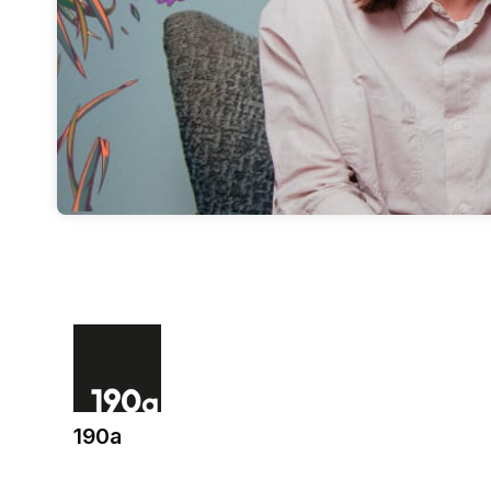
190a
(opens in a new tab)