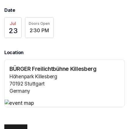
Date
Jul
Doors Open
23
2:30 PM
Location
BÜRGER Freilichtbühne Killesberg
Höhenpark Killesberg
70192 Stuttgart
Germany
(opens in a new tab)
(opens in a new tab)