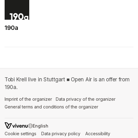
190a
(opens in a new tab)
Tobi Krell live in Stuttgart ■ Open Air is an offer from
190a.
Imprint of the organizer
(opens in a new tab)
Data privacy of the organizer
(opens in 
General terms and conditions of the organizer
(opens in a new ta
SWITCH LANGUAGE
Cookie settings
(opens in a new tab)
Data privacy policy
(opens in a new tab)
Accessibility
(opens in a n