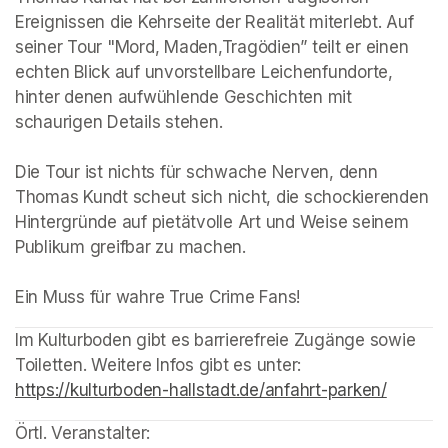
Ereignissen die Kehrseite der Realität miterlebt. Auf 
seiner Tour "Mord, Maden,Tragödien” teilt er einen 
echten Blick auf unvorstellbare Leichenfundorte, 
hinter denen aufwühlende Geschichten mit 
schaurigen Details stehen.

Die Tour ist nichts für schwache Nerven, denn 
Thomas Kundt scheut sich nicht, die schockierenden 
Hintergründe auf pietätvolle Art und Weise seinem 
Publikum greifbar zu machen.

Ein Muss für wahre True Crime Fans! 
(opens in a new tab)
Im Kulturboden gibt es barrierefreie Zugänge sowie 
Toiletten. Weitere Infos gibt es unter: 
https://kulturboden-hallstadt.de/anfahrt-parken/
(opens 
Örtl. Veranstalter: 
