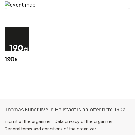
(opens in a new tab)
190a
(opens in a new tab)
Thomas Kundt live in Hallstadt is an offer from 190a.
Imprint of the organizer
(opens in a new tab)
Data privacy of the organizer
(opens in 
General terms and conditions of the organizer
(opens in a new ta