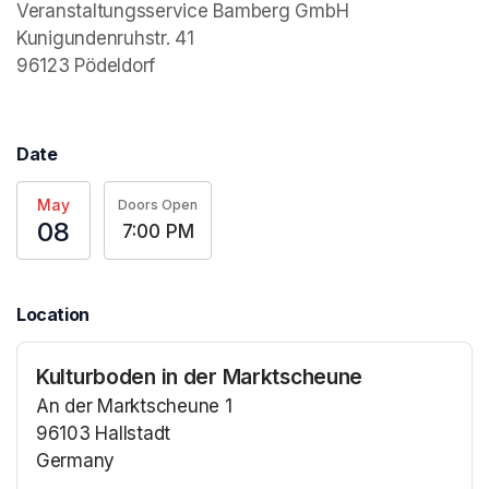
Veranstaltungsservice Bamberg GmbH

Kunigundenruhstr. 41

96123 Pödeldorf
Date
May
Doors Open
08
7:00 PM
Location
Kulturboden in der Marktscheune
An der Marktscheune 1
96103 Hallstadt
Germany
(opens in a new tab)