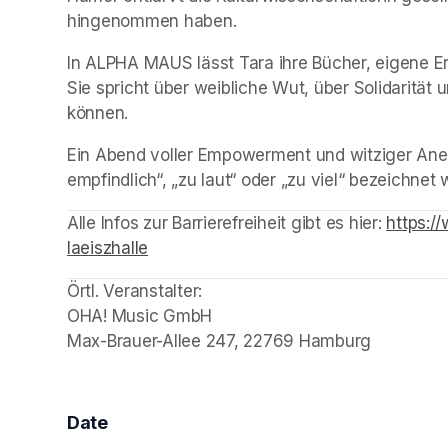
hingenommen haben.
In ALPHA MAUS lässt Tara ihre Bücher, eigene E
Sie spricht über weibliche Wut, über Solidarität
können.
Ein Abend voller Empowerment und witziger Anekdo
empfindlich“, „zu laut“ oder „zu viel“ bezeichnet
(opens in a new tab)
Alle Infos zur Barrierefreiheit gibt es hier: 
https:/
laeiszhalle
(opens in a new tab)
Örtl. Veranstalter: 

OHA! Music GmbH

Max-Brauer-Allee 247, 22769 Hamburg
Date