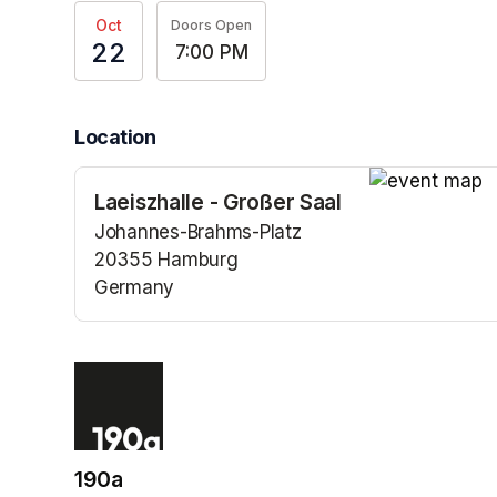
Oct
Doors Open
22
7:00 PM
Location
Laeiszhalle - Großer Saal
(opens in a n
Johannes-Brahms-Platz
20355 Hamburg
Germany
(opens in a new tab)
190a