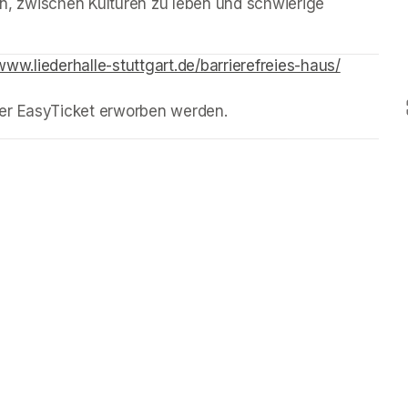
en, zwischen Kulturen zu leben und schwierige 
www.liederhalle-stuttgart.de/barrierefreies-haus/
(opens in
ber EasyTicket erworben werden.
(opens in a new tab)