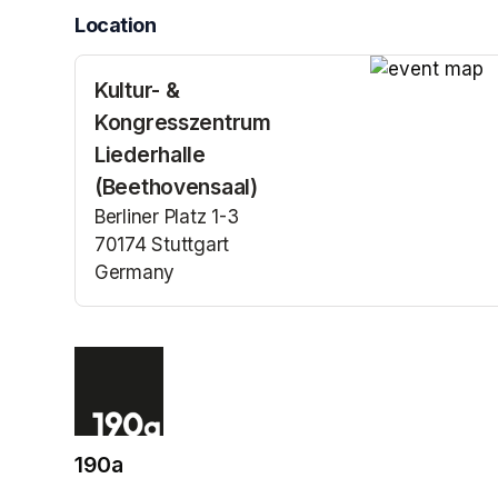
Location
Kultur- &
(opens in a n
Kongresszentrum
Liederhalle
(Beethovensaal)
Berliner Platz 1-3
70174 Stuttgart
Germany
(opens in a new tab)
190a