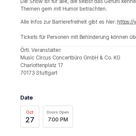
Die Show ist für alle, die selbst das Gefühl kenn
Themen gern mit Humor betrachten.
(opens in a new tab)
(opens in a new tab)
(opens in a new tab)
(opens in a new tab)
(opens in a new tab)
(opens in a new tab)
(opens in a new tab)
Alle Infos zur Barrierefreiheit gibt es hier: 
https://
Tickets für Personen mit Behinderung können ü
Örtl. Veranstalter: 

Music Circus Concertbüro GmbH & Co. KG

Charlottenplatz 17

70173 Stuttgart 
Date
Oct
Doors Open
27
7:00 PM