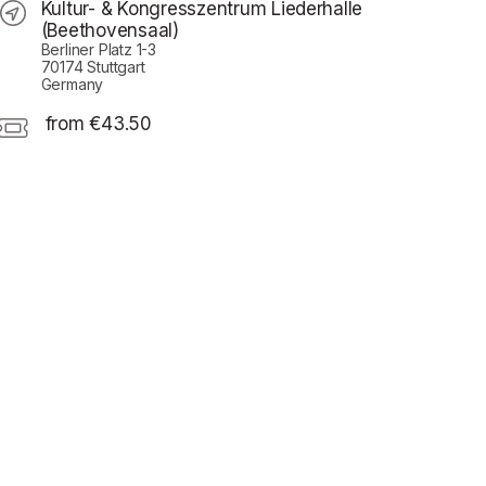
Kultur- & Kongresszentrum Liederhalle
(Beethovensaal)
Berliner Platz 1-3
70174 Stuttgart
 a new tab)
Germany
from €43.50