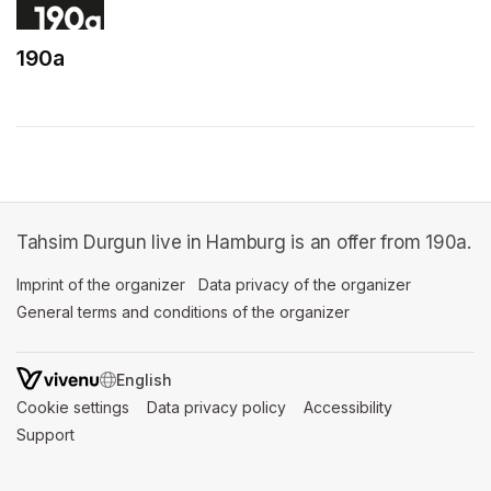
190a
(opens in a new tab)
Tahsim Durgun live in Hamburg is an offer from 190a.
Imprint of the organizer
(opens in a new tab)
Data privacy of the organizer
(opens in 
General terms and conditions of the organizer
(opens in a new ta
SWITCH LANGUAGE
Cookie settings
(opens in a new tab)
Data privacy policy
(opens in a new tab)
Accessibility
(opens in a n
Support
(opens in a new tab)