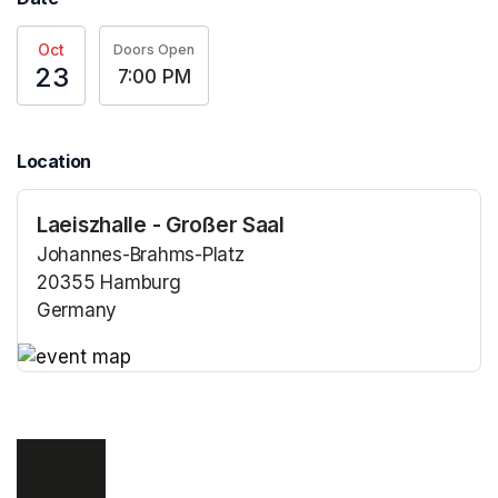
Oct
Doors Open
23
7:00 PM
Location
Laeiszhalle - Großer Saal
Johannes-Brahms-Platz
20355 Hamburg
Germany
(opens in a new tab)
(opens in a new tab)