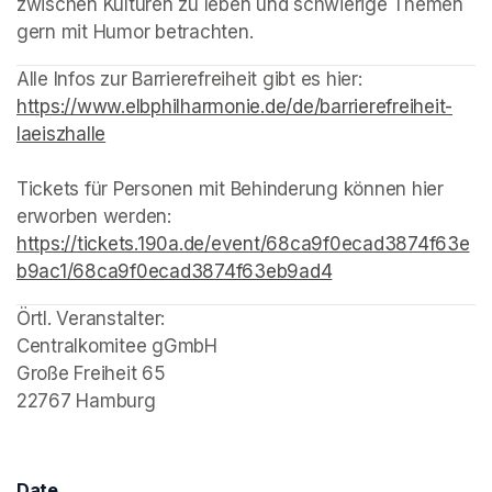
zwischen Kulturen zu leben und schwierige Themen 
gern mit Humor betrachten.
(opens in a new tab)
(opens in a new tab)
(opens in a new tab)
(opens in a new tab)
Alle Infos zur Barrierefreiheit gibt es hier: 
https://www.elbphilharmonie.de/de/barrierefreiheit-
laeiszhalle
(opens in a new tab)
Tickets für Personen mit Behinderung können hier 
erworben werden: 
https://tickets.190a.de/event/68ca9f0ecad3874f63e
b9ac1/68ca9f0ecad3874f63eb9ad4
(opens in a new ta
Örtl. Veranstalter: 

Centralkomitee gGmbH 

Große Freiheit 65

22767 Hamburg
Date