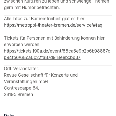
zwischen Kulturen zu leben und schwierige Themen 
gern mit Humor betrachten.
(opens in a new tab)
(opens in a new tab)
(opens in a new tab)
Alle Infos zur Barrierefreiheit gibt es hier: 
https://metropol-theater-bremen.de/service/#faq
(opens
Tickets für Personen mit Behinderung können hier 
erworben werden: 
https://tickets.190a.de/event/68ca5e9b2b6b98887c
b94fb6/68ca6c22fa87d918eebcbd37
(opens in a new t
Örtl. Veranstalter: 

Revue Gesellschaft für Konzerte und 
Veranstaltungen mbH

Contrescarpe 64, 

28195 Bremen
Date