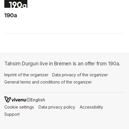
190a
(opens in a new tab)
Tahsim Durgun live in Bremen is an offer from 190a.
Imprint of the organizer
(opens in a new tab)
Data privacy of the organizer
(opens in 
General terms and conditions of the organizer
(opens in a new ta
SWITCH LANGUAGE
Cookie settings
(opens in a new tab)
Data privacy policy
(opens in a new tab)
Accessibility
(opens in a n
Support
(opens in a new tab)