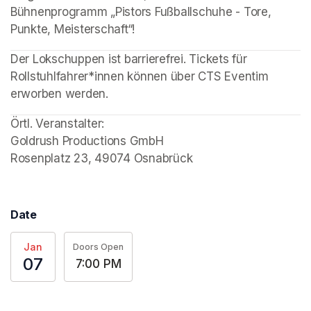
Bühnenprogramm „Pistors Fußballschuhe - Tore, 
Punkte, Meisterschaft“!
(opens in a new tab)
Der Lokschuppen ist barrierefrei. Tickets für 
Rollstuhlfahrer*innen können über CTS Eventim 
erworben werden. 
Örtl. Veranstalter: 

(opens in a new tab)
Rosenplatz 23, 49074 Osnabrück
Date
Jan
Doors Open
07
7:00 PM