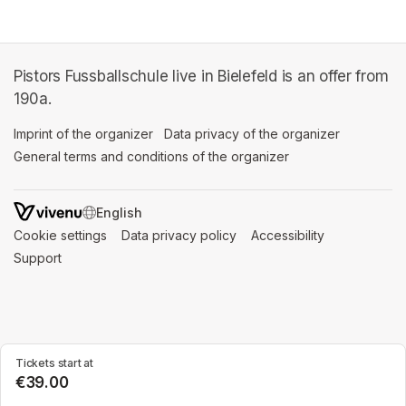
Pistors Fussballschule live in Bielefeld is an offer from
190a.
Imprint of the organizer
(opens in a new tab)
Data privacy of the organizer
(opens in 
General terms and conditions of the organizer
(opens in a new ta
SWITCH LANGUAGE
Cookie settings
(opens in a new tab)
Data privacy policy
(opens in a new tab)
Accessibility
(opens in a n
Support
(opens in a new tab)
Tickets start at
€39.00