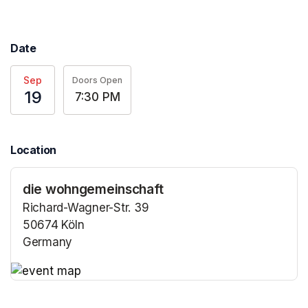
Date
Sep
Doors Open
19
7:30 PM
Location
die wohngemeinschaft
Richard-Wagner-Str. 39
50674 Köln
Germany
(opens in a new tab)
(opens in a new tab)