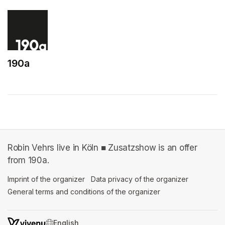
190a
(opens in a new tab)
Robin Vehrs live in Köln ■ Zusatzshow is an offer
from 190a.
Imprint of the organizer
(opens in a new tab)
Data privacy of the organizer
(opens in 
General terms and conditions of the organizer
(opens in a new ta