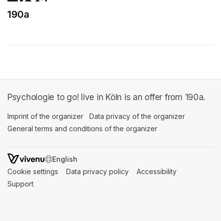
190a
(opens in a new tab)
Psychologie to go! live in Köln is an offer from 190a.
Imprint of the organizer
(opens in a new tab)
Data privacy of the organizer
(opens in 
General terms and conditions of the organizer
(opens in a new ta
SWITCH LANGUAGE
Cookie settings
(opens in a new tab)
Data privacy policy
(opens in a new tab)
Accessibility
(opens in a n
Support
(opens in a new tab)