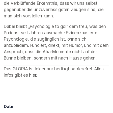
die verblüffende Erkenntnis, dass wir uns selbst 
gegenüber die unzuverlässigsten Zeugen sind, die 
man sich vorstellen kann.
Dabei bleibt „Psychologie to go!“ dem treu, was den 
Podcast seit Jahren ausmacht: Evidenzbasierte 
Psychologie, die zugänglich ist, ohne sich 
anzubiedern. Fundiert, direkt, mit Humor, und mit dem 
Anspruch, dass die Aha-Momente nicht auf der 
Bühne bleiben, sondern mit nach Hause gehen.
(opens in a new tab)
Das GLORIA ist leider nur bedingt barrierefrei. Alles 
Infos gibt es 
hier.
(opens in a new tab)
Date