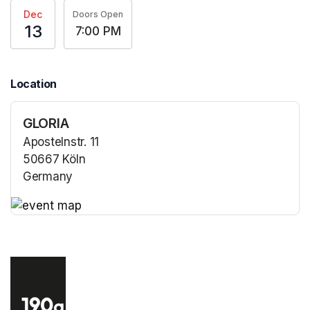
Dec
Doors Open
13
7:00 PM
Location
GLORIA
Apostelnstr. 11
50667 Köln
Germany
(opens in a new tab)
(opens in a new tab)