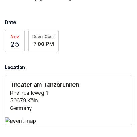
Date
Nov
Doors Open
25
7:00 PM
Location
Theater am Tanzbrunnen
Rheinparkweg 1
50679 Köln
Germany
(opens in a new tab)
(opens in a new tab)