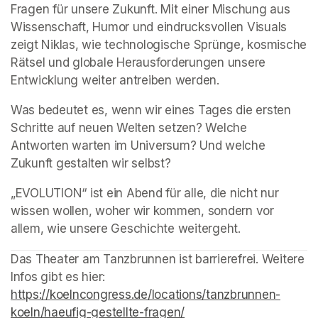
Fragen für unsere Zukunft. Mit einer Mischung aus 
Wissenschaft, Humor und eindrucksvollen Visuals 
zeigt Niklas, wie technologische Sprünge, kosmische 
Rätsel und globale Herausforderungen unsere 
Entwicklung weiter antreiben werden. 
Was bedeutet es, wenn wir eines Tages die ersten 
Schritte auf neuen Welten setzen? Welche 
Antworten warten im Universum? Und welche 
Zukunft gestalten wir selbst? 
„EVOLUTION“ ist ein Abend für alle, die nicht nur 
wissen wollen, woher wir kommen, sondern vor 
allem, wie unsere Geschichte weitergeht.
(opens in a new tab)
﻿﻿﻿﻿﻿﻿﻿﻿﻿﻿﻿﻿Das Theater am Tanzbrunnen ist barrierefrei. Weitere 
Infos gibt es hier: 
https://koelncongress.de/locations/tanzbrunnen-
koeln/haeufig-gestellte-fragen/﻿
(opens in a new tab)