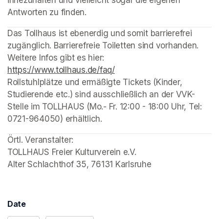
innezuhalten und vielleicht sogar die eigenen 
Antworten zu finden.
(opens in a new tab)
(opens in a new tab)
(opens in a new tab)
(opens in a new tab)
(opens in a new tab)
Das Tollhaus ist ebenerdig und somit barrierefrei 
zugänglich. Barrierefreie Toiletten sind vorhanden. 
Weitere Infos gibt es hier: 
https://www.tollhaus.de/faq/
(opens in a new tab)
Rollstuhlplätze und ermäßigte Tickets (Kinder, 
Studierende etc.) sind ausschließlich an der VVK-
Stelle im TOLLHAUS (Mo.- Fr. 12:00 - 18:00 Uhr, Tel: 
0721-964050) erhältlich. 
Örtl. Veranstalter: 

TOLLHAUS Freier Kulturverein e.V.

Alter Schlachthof 35, 76131 Karlsruhe
Date