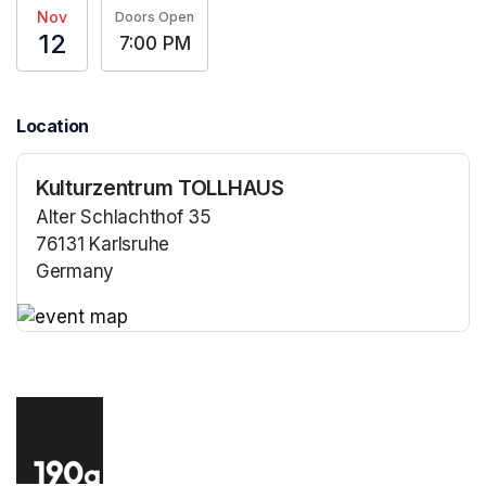
Nov
Doors Open
12
7:00 PM
Location
Kulturzentrum TOLLHAUS
Alter Schlachthof 35
76131 Karlsruhe
Germany
(opens in a new tab)
(opens in a new tab)