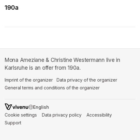
190a
(opens in a new tab)
Mona Ameziane & Christine Westermann live in
Karlsruhe is an offer from 190a.
Imprint of the organizer
(opens in a new tab)
Data privacy of the organizer
(opens in 
General terms and conditions of the organizer
(opens in a new ta
SWITCH LANGUAGE
Cookie settings
(opens in a new tab)
Data privacy policy
(opens in a new tab)
Accessibility
(opens in a n
Support
(opens in a new tab)