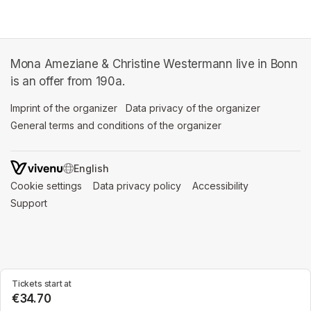
Mona Ameziane & Christine Westermann live in Bonn
is an offer from 190a.
Imprint of the organizer
(opens in a new tab)
Data privacy of the organizer
(opens in 
General terms and conditions of the organizer
(opens in a new ta
SWITCH LANGUAGE
Cookie settings
(opens in a new tab)
Data privacy policy
(opens in a new tab)
Accessibility
(opens in a n
Support
(opens in a new tab)
Tickets start at
€34.70