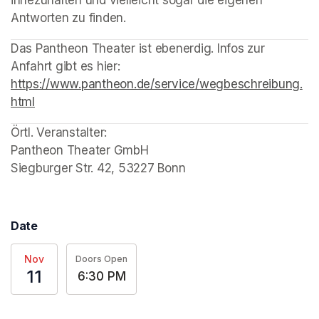
innezuhalten und vielleicht sogar die eigenen 
Antworten zu finden.
(opens in a new tab)
(opens in a new tab)
(opens in a new tab)
(opens in a new tab)
Das Pantheon Theater ist ebenerdig. Infos zur 
Anfahrt gibt es hier: 
https://www.pantheon.de/service/wegbeschreibung.
html
(opens in a new tab)
Örtl. Veranstalter: 

Pantheon Theater GmbH

Siegburger Str. 42, 53227 Bonn
Date
Nov
Doors Open
11
6:30 PM