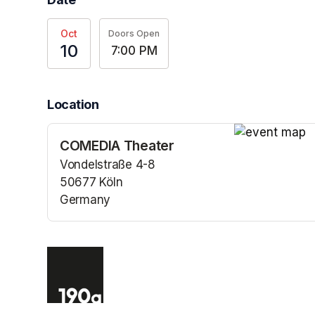
Oct
Doors Open
10
7:00 PM
Location
COMEDIA Theater
(opens in a n
Vondelstraße 4-8
50677 Köln
Germany
(opens in a new tab)