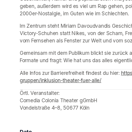
geben, außerdem wird es viel um Rap gehen, pol
2000er-Nostalgie, im Guten wie im Schlechten.
Im Zentrum steht Miriam Davoudvandis Geschich
Victory-Schuhen statt Nikes, von der Scham, Fre
vom Fernsehen als Fenster zur Welt und vom sozi
Gemeinsam mit dem Publikum blickt sie zurück a
Formate und fragt: Wie hat uns das alles eigentlic
Alle Infos zur Barrierefreiheit findest du hier:
(open
http
gruppen/inklusion-theater-fuer-alle/
(opens in a n
Örtl. Veranstalter: 

Comedia Colonia Theater gGmbH

Vondelstraße 4–8, 50677 Köln
Date