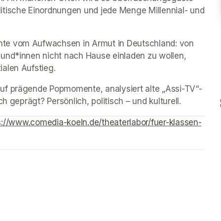
itische Einordnungen und jede Menge Millennial- und 
te vom Aufwachsen in Armut in Deutschland: von 
und*innen nicht nach Hause einladen zu wollen, 
alen Aufstieg.
uf prägende Popmomente, analysiert alte „Assi-TV“-
h geprägt? Persönlich, politisch – und kulturell.
s in a new tab)
s://www.comedia-koeln.de/theaterlabor/fuer-klassen-
ew tab)