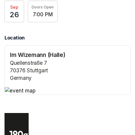
Sep
Doors Open
26
7:00 PM
Location
Im Wizemann (Halle)
Quellenstraße 7
70376 Stuttgart
Germany
(opens in a new tab)
(opens in a new tab)