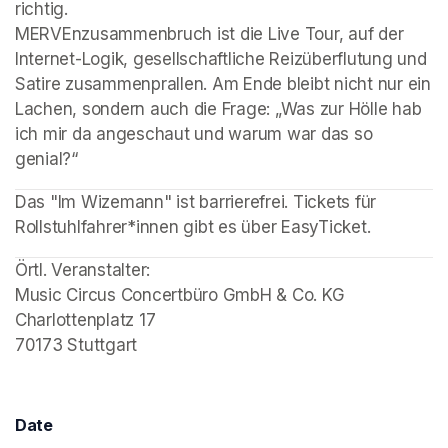
richtig.

MERVEnzusammenbruch ist die Live Tour, auf der 
Internet-Logik, gesellschaftliche Reizüberflutung und 
Satire zusammenprallen. Am Ende bleibt nicht nur ein 
Lachen, sondern auch die Frage: „Was zur Hölle hab 
ich mir da angeschaut und warum war das so 
genial?“ 
Das "Im Wizemann" ist barrierefrei. Tickets für 
Rollstuhlfahrer*innen gibt es über EasyTicket. 
(opens in a new tab)
(opens in a new tab)
(opens in a new tab)
Örtl. Veranstalter: 

Music Circus Concertbüro GmbH & Co. KG

Charlottenplatz 17

70173 Stuttgart  
Date