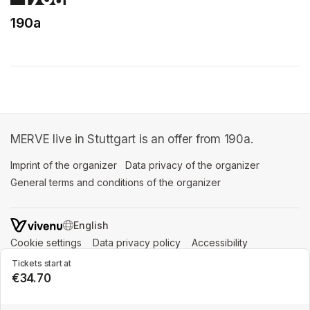
190a
(opens in a new tab)
MERVE live in Stuttgart is an offer from 190a.
Imprint of the organizer
(opens in a new tab)
Data privacy of the organizer
(opens in 
General terms and conditions of the organizer
(opens in a new ta
SWITCH LANGUAGE
Cookie settings
(opens in a new tab)
Data privacy policy
(opens in a new tab)
Accessibility
(opens in a n
Support
(opens in a new tab)
Tickets start at
€34.70