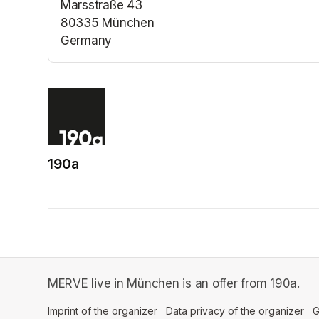
Marsstraße 43
80335 München
Germany
(opens in a new tab)
190a
(opens in a new tab)
MERVE live in München is an offer from 190a.
Imprint of the organizer
(opens in a new tab)
Data privacy of the organizer
(op
G