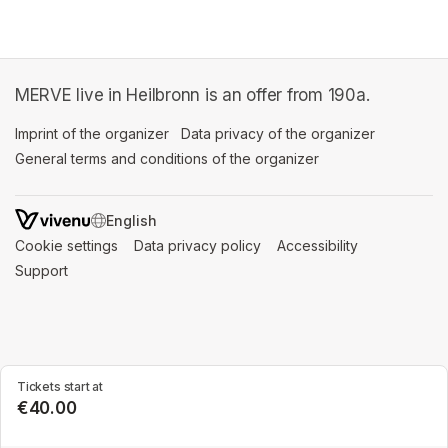
MERVE live in Heilbronn is an offer from 190a.
Imprint of the organizer
(opens in a new tab)
Data privacy of the organizer
(opens in 
General terms and conditions of the organizer
(opens in a new ta
SWITCH LANGUAGE
Cookie settings
(opens in a new tab)
Data privacy policy
(opens in a new tab)
Accessibility
(opens in a n
Support
(opens in a new tab)
Tickets start at
€40.00