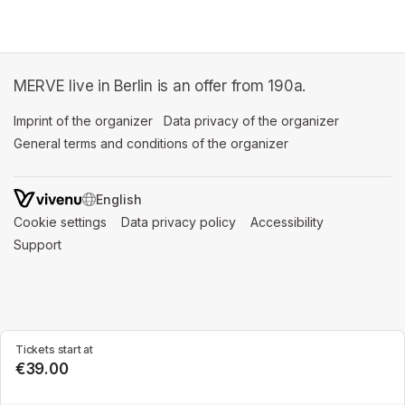
MERVE live in Berlin is an offer from 190a.
Imprint of the organizer
(opens in a new tab)
Data privacy of the organizer
(opens in 
General terms and conditions of the organizer
(opens in a new ta
SWITCH LANGUAGE
Cookie settings
(opens in a new tab)
Data privacy policy
(opens in a new tab)
Accessibility
(opens in a n
Support
(opens in a new tab)
Tickets start at
€39.00