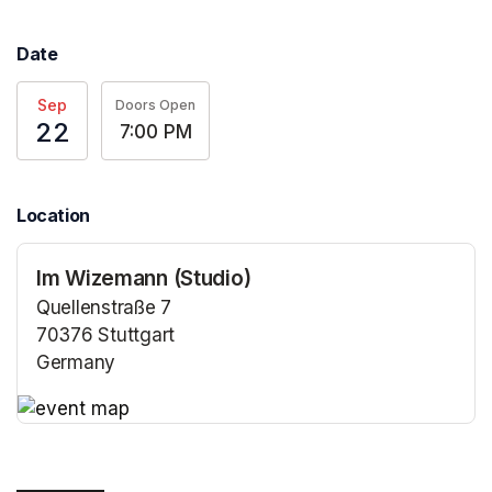
Date
Sep
Doors Open
22
7:00 PM
Location
Im Wizemann (Studio)
Quellenstraße 7
70376 Stuttgart
Germany
(opens in a new tab)
(opens in a new tab)