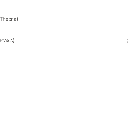
Theorie)

raxis) 
