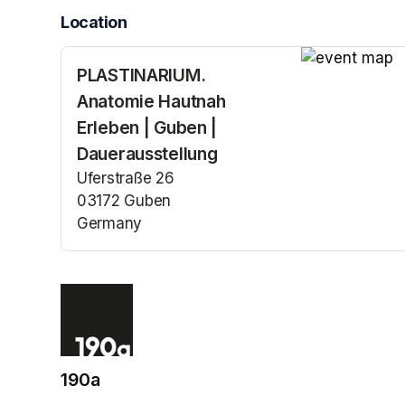
Location
PLASTINARIUM.
(opens in a n
Anatomie Hautnah
Erleben | Guben |
Dauerausstellung
Uferstraße 26
03172 Guben
Germany
(opens in a new tab)
190a