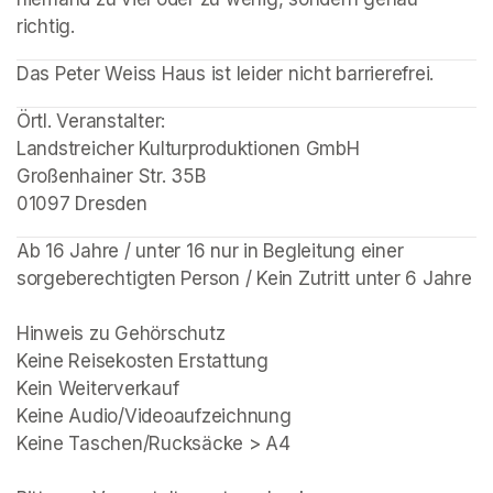
richtig.
(opens in a new tab)
(opens in a new tab)
(opens in a new tab)
(opens in a new tab)
Das Peter Weiss Haus ist leider nicht barrierefrei. 
Örtl. Veranstalter: 

Landstreicher Kulturproduktionen GmbH

Großenhainer Str. 35B

01097 Dresden
Ab 16 Jahre / unter 16 nur in Begleitung einer 
sorgeberechtigten Person / Kein Zutritt unter 6 Jahre

Hinweis zu Gehörschutz

Keine Reisekosten Erstattung

Kein Weiterverkauf

Keine Audio/Videoaufzeichnung

Keine Taschen/Rucksäcke > A4
