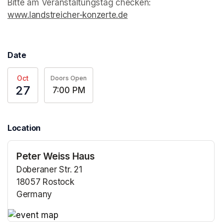
www.landstreicher-konzerte.de
(opens in a new tab)
Date
Oct
Doors Open
27
7:00 PM
Location
Peter Weiss Haus
Doberaner Str. 21
18057 Rostock
Germany
(opens in a new tab)