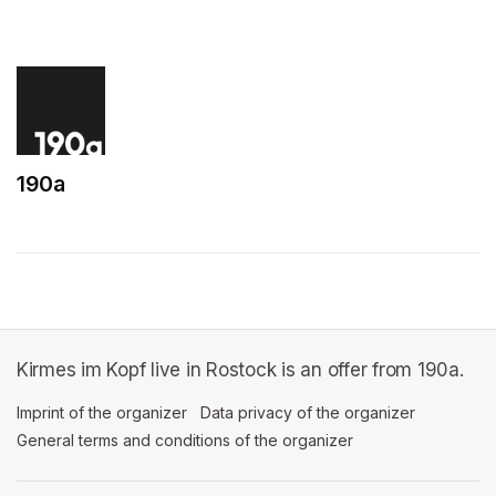
(opens in a new tab)
190a
(opens in a new tab)
Kirmes im Kopf live in Rostock is an offer from 190a.
Imprint of the organizer
(opens in a new tab)
Data privacy of the organizer
(opens in 
General terms and conditions of the organizer
(opens in a new ta