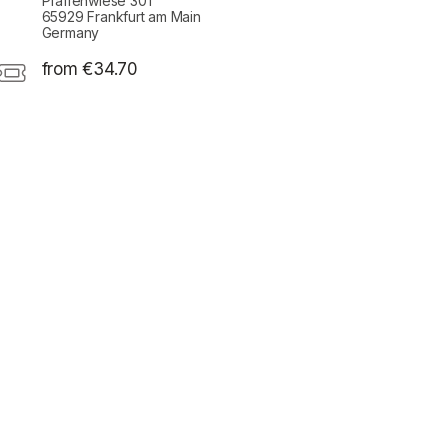
Pfaffenwiese 301
65929 Frankfurt am Main
Germany
from €34.70