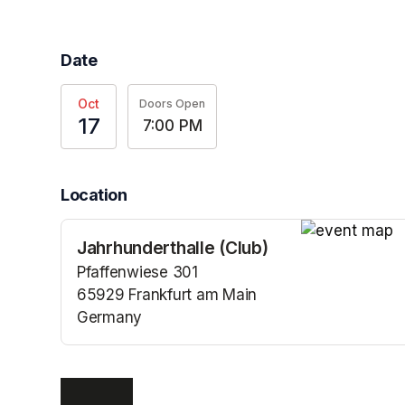
Date
Oct
Doors Open
17
7:00 PM
Location
Jahrhunderthalle (Club)
(opens in a n
Pfaffenwiese 301
65929 Frankfurt am Main
Germany
(opens in a new tab)