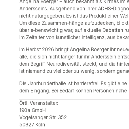
Angelina Boerger – auch bekannt als Kirmes im K
Andersseins. Ausgehend von ihrer ADHS-Diagnose 
nicht naturgegeben. Es ist das Produkt einer Welt
Um diese Zusammen-hänge aufzudecken, blickt die
überle-benswichtig war, auf aktuelle Debatten ru
im Zeitalter von künstlicher Intelligenz, aus b
Im Herbst 2026 bringt Angelina Boerger ihr neues
alle, die sich nicht länger für ihr Anderssein en
dem Begriff Neurodiversität steckt, und die hinter
ist niemand zu viel oder zu wenig, sondern genau
(opens in a new tab)
(opens in a new tab)
(opens in a new tab)
Die Jahrhunderthalle ist barrierefrei. Es gibt eine 
dem Eingang. Bei Bedarf können Personen nahe
Örtl. Veranstalter: 

190a GmbH

Vogelsanger Str. 352

50827 Köln