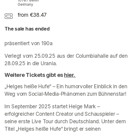
10787 Berlin
Germany
from €38.47
The sale has ended
präsentiert von 190a
(opens in a new tab)
Verlegt vom 25.09.25 aus der Columbiahalle auf den 
28.09.25 in die Urania. 
Weitere Tickets gibt es 
hier. 
(opens in a new tab)
„Helges heiße Hufe“ – Ein humorvoller Einblick in den 
Weg vom Social-Media-Phänomen zum Bühnenstar! 
Im September 2025 startet Helge Mark – 
erfolgreicher Content Creator und Schauspieler – 
seine erste Live Tour durch Deutschland. Unter dem 
Titel „Helges heiße Hufe“ bringt er seinen 