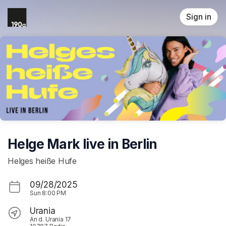
Skip header
Sign in
Helge Mark live in Berlin
Helges heiße Hufe
09/28/2025
Sun
8:00 PM
Urania
An d. Urania 17