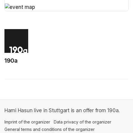
(opens in a new tab)
(opens in a new tab)
190a
(opens in a new tab)
Hami Hasun live in Stuttgart is an offer from 190a.
Imprint of the organizer
(opens in a new tab)
Data privacy of the organizer
(opens in 
General terms and conditions of the organizer
(opens in a new ta