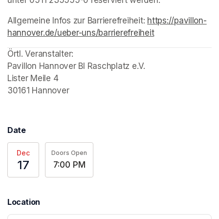
unter 0511 235555-0 reserviert werden.
Allgemeine Infos zur Barrierefreiheit: 
https://pavillon-
hannover.de/ueber-uns/barrierefreiheit
(opens in a new 
(opens in a new tab)
(opens in a new tab)
(opens in a new tab)
Örtl. Veranstalter: 

Pavillon Hannover BI Raschplatz e.V.

Lister Meile 4

30161 Hannover
Date
Dec
Doors Open
17
7:00 PM
Location