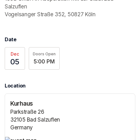
Salzuflen

Vogelsanger Straße 352, 50827 Köln
Date
Dec
Doors Open
05
5:00 PM
Location
Kurhaus
Parkstraße 26
32105 Bad Salzuflen
Germany
(opens in a new tab)