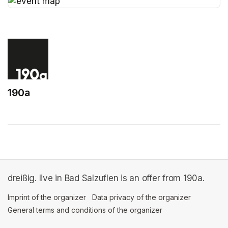
(opens in a new tab)
190a
(opens in a new tab)
dreißig. live in Bad Salzuflen is an offer from 190a.
Imprint of the organizer
(opens in a new tab)
Data privacy of the organizer
(opens in 
General terms and conditions of the organizer
(opens in a new ta