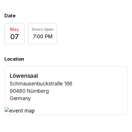
Date
May
Doors Open
07
7:00 PM
Location
Löwensaal
Schmausenbuckstraße 166
90480 Nürnberg
Germany
(opens in a new tab)
(opens in a new tab)