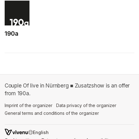
190a
(opens in a new tab)
Couple Of live in Nürnberg ■ Zusatzshow is an offer
from 190a.
Imprint of the organizer
(opens in a new tab)
Data privacy of the organizer
(opens in 
General terms and conditions of the organizer
(opens in a new ta
SWITCH LANGUAGE