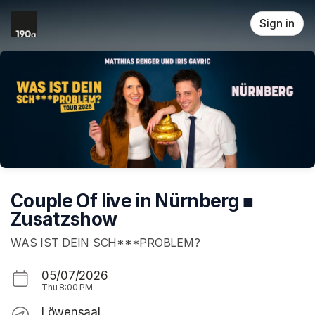
Skip header
Sign in
Couple Of live in Nürnberg ■
Zusatzshow
WAS IST DEIN SCH***PROBLEM?
05/07/2026
Thu
8:00 PM
Löwensaal