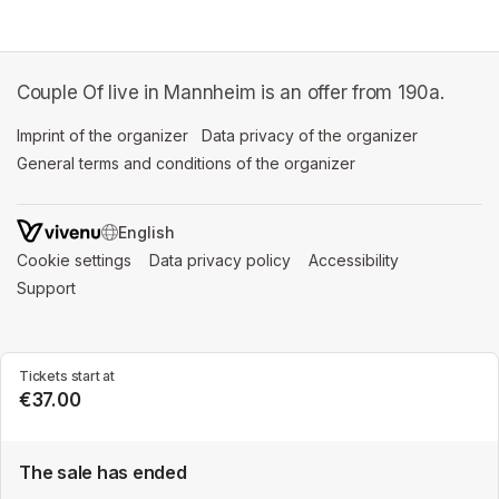
Couple Of live in Mannheim is an offer from 190a.
Imprint of the organizer
(opens in a new tab)
Data privacy of the organizer
(opens in 
General terms and conditions of the organizer
(opens in a new ta
SWITCH LANGUAGE
Cookie settings
(opens in a new tab)
Data privacy policy
(opens in a new tab)
Accessibility
(opens in a n
Support
(opens in a new tab)
Tickets start at
€37.00
The sale has ended