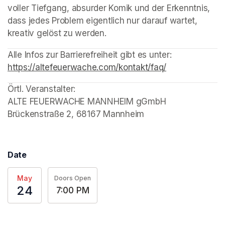
voller Tiefgang, absurder Komik und der Erkenntnis, 
dass jedes Problem eigentlich nur darauf wartet, 
kreativ gelöst zu werden.
(opens in a new tab)
(opens in a new tab)
(opens in a new tab)
Alle Infos zur Barrierefreiheit gibt es unter: 
https://altefeuerwache.com/kontakt/faq/
(opens in a ne
Örtl. Veranstalter: 

ALTE FEUERWACHE MANNHEIM gGmbH 

Brückenstraße 2, 68167 Mannheim
Date
May
Doors Open
24
7:00 PM