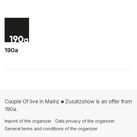
(opens in a new tab)
190a
(opens in a new tab)
Couple Of live in Mainz ■ Zusatzshow is an offer from
190a.
Imprint of the organizer
(opens in a new tab)
Data privacy of the organizer
(opens in 
General terms and conditions of the organizer
(opens in a new ta