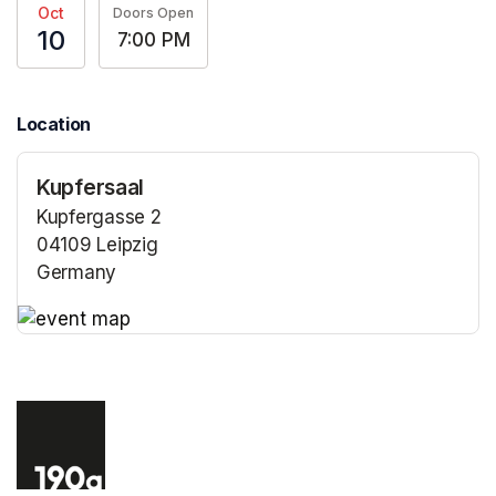
Oct
Doors Open
10
7:00 PM
Location
Kupfersaal
Kupfergasse 2
04109 Leipzig
Germany
(opens in a new tab)
(opens in a new tab)