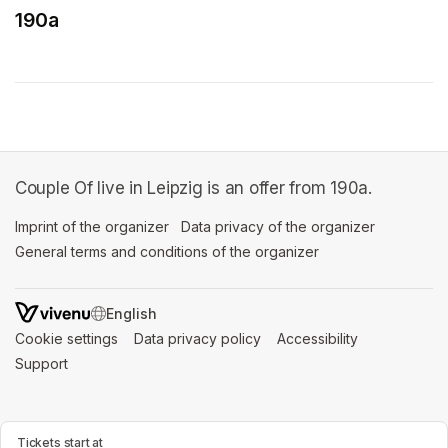
190a
(opens in a new tab)
Couple Of live in Leipzig is an offer from 190a.
Imprint of the organizer
(opens in a new tab)
Data privacy of the organizer
(opens in 
General terms and conditions of the organizer
(opens in a new ta
SWITCH LANGUAGE
Cookie settings
(opens in a new tab)
Data privacy policy
(opens in a new tab)
Accessibility
(opens in a n
Support
(opens in a new tab)
Tickets start at