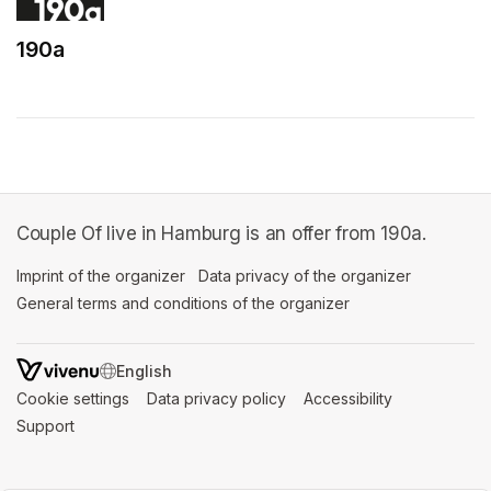
190a
(opens in a new tab)
Couple Of live in Hamburg is an offer from 190a.
Imprint of the organizer
(opens in a new tab)
Data privacy of the organizer
(opens in 
General terms and conditions of the organizer
(opens in a new ta
SWITCH LANGUAGE
Cookie settings
(opens in a new tab)
Data privacy policy
(opens in a new tab)
Accessibility
(opens in a n
Support
(opens in a new tab)