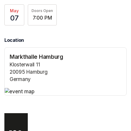
May
Doors Open
07
7:00 PM
Location
Markthalle Hamburg
Klosterwall 11
20095 Hamburg
Germany
(opens in a new tab)
(opens in a new tab)