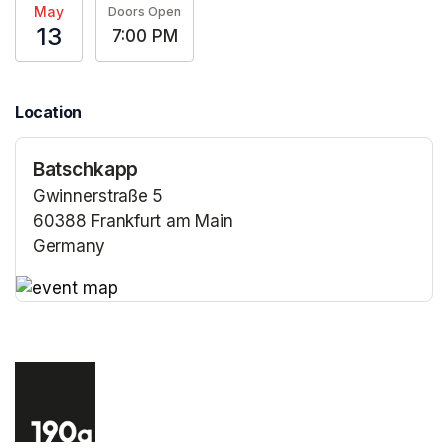
May
Doors Open
13
7:00 PM
Location
Batschkapp
Gwinnerstraße 5
60388 Frankfurt am Main
Germany
(opens in a new tab)
(opens in a new tab)