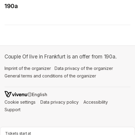
190a
(opens in a new tab)
Couple Of live in Frankfurt is an offer from 190a.
Imprint of the organizer
(opens in a new tab)
Data privacy of the organizer
(opens in 
General terms and conditions of the organizer
(opens in a new ta
SWITCH LANGUAGE
Cookie settings
(opens in a new tab)
Data privacy policy
(opens in a new tab)
Accessibility
(opens in a n
Support
(opens in a new tab)
Tickets start at