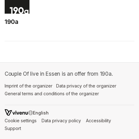
190a
(opens in a new tab)
Couple Of live in Essen is an offer from 190a.
Imprint of the organizer
(opens in a new tab)
Data privacy of the organizer
(opens in 
General terms and conditions of the organizer
(opens in a new ta
SWITCH LANGUAGE
Cookie settings
(opens in a new tab)
Data privacy policy
(opens in a new tab)
Accessibility
(opens in a n
Support
(opens in a new tab)