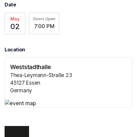
Date
May
Doors Open
02
7:00 PM
Location
Weststadthalle
Thea-Leymann-Straße 23
45127 Essen
Germany
(opens in a new tab)
(opens in a new tab)