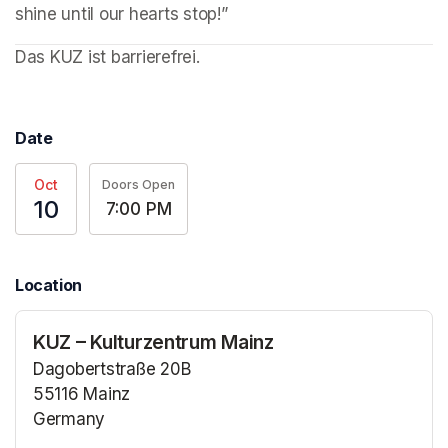
shine until our hearts stop!”
(opens in a new tab)
Das KUZ ist barrierefrei. 
Date
Oct
Doors Open
10
7:00 PM
Location
KUZ – Kulturzentrum Mainz
Dagobertstraße 20B
55116 Mainz
Germany
(opens in a new tab)