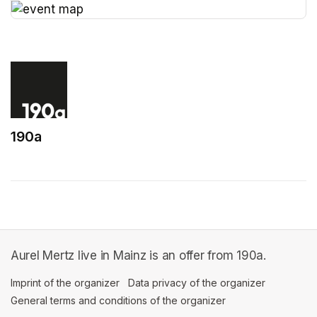
(opens in a new tab)
190a
(opens in a new tab)
Aurel Mertz live in Mainz is an offer from 190a.
Imprint of the organizer
(opens in a new tab)
Data privacy of the organizer
(opens in 
General terms and conditions of the organizer
(opens in a new ta