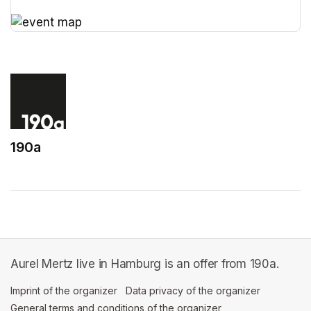
(opens in a new tab)
(opens in a new tab)
190a
(opens in a new tab)
Aurel Mertz live in Hamburg is an offer from 190a.
Imprint of the organizer
(opens in a new tab)
Data privacy of the organizer
(opens in 
General terms and conditions of the organizer
(opens in a new ta