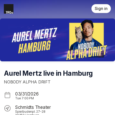
Skip header
Sign in
Aurel Mertz live in Hamburg
NOBODY ALPHA DRIFT
03/31/2026
Tue
7:00 PM
Schmidts Theater
Spielbudenpl. 27-28