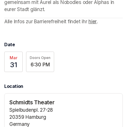
gemeinsam mit Aurel als Nobodies oder Alphas in 
eurer Stadt glänzt.
(opens in a new tab)
(opens in a new tab)
Alle Infos zur Barrierefreiheit findet ihr 
hier
(opens in a n
.
Date
Mar
Doors Open
31
6:30 PM
Location
Schmidts Theater
Spielbudenpl. 27-28
20359 Hamburg
Germany