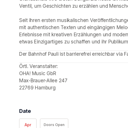
Ventil, um Geschichten zu erzählen und Mensche
Seit ihren ersten musikalischen Veröffentlichungen 
mit authentischen Texten und eingängigen Melod
Erlebnisse mit kreativen Erzählungen und moder
etwas Einzigartiges zu schaffen und ihr Publik
(opens in a new tab)
(opens in a new tab)
(opens in a new tab)
(opens in a new tab)
(opens in a new tab)
(opens in a new tab)
Der Bahnhof Pauli ist barrierefrei erreichbar via F
Örtl. Veranstalter: 

OHA! Music GbR

Max-Brauer-Allee 247

22769 Hamburg
Date
Apr
Doors Open