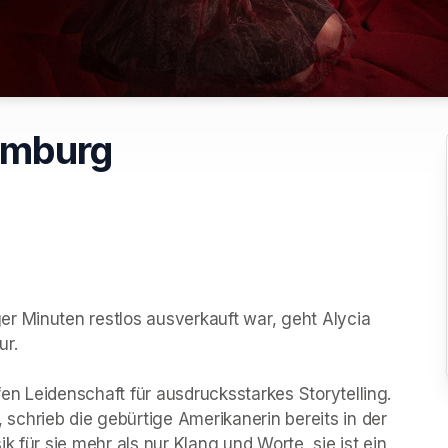
Hamburg
r Minuten restlos ausverkauft war, geht Alycia 
. 

fen Leidenschaft für ausdrucksstarkes Storytelling. 
chrieb die gebürtige Amerikanerin bereits in der 
 für sie mehr als nur Klang und Worte, sie ist ein 