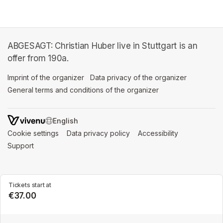
ABGESAGT: Christian Huber live in Stuttgart is an
offer from 190a.
Imprint of the organizer
(opens in a new tab)
Data privacy of the organizer
(opens in 
General terms and conditions of the organizer
(opens in a new ta
SWITCH LANGUAGE
Cookie settings
(opens in a new tab)
Data privacy policy
(opens in a new tab)
Accessibility
(opens in a n
Support
(opens in a new tab)
Tickets start at
€37.00