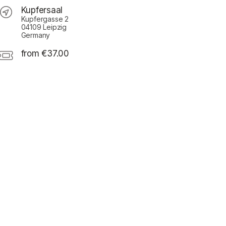
Kupfersaal
Kupfergasse 2
04109 Leipzig
Germany
from €37.00
n a new tab)