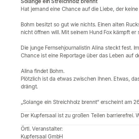
Solange ein Streichholz brennt
Hat jemand eine Chance auf die Liebe, der keine
Bohm besitzt so gut wie nichts. Einen alten Ruck
nicht öffnen will. Mit seinem Hund Fox kämpft er
Die junge Fernsehjournalistin Alina steckt fest. Im
Chance ist eine Reportage über das Leben auf der
Alina findet Bohm. 

Plötzlich ist da etwas zwischen Ihnen. Etwas, das
drängt.

„Solange ein Streichholz brennt“ erscheint am 26
(opens in a new tab)
(opens in a new tab)
(opens in a new tab)
(opens in a new tab)
Der Kupfersaal ist zu großen Teilen barrierefrei. 
Örtl. Veranstalter: 

Kupfersaal GmbH
