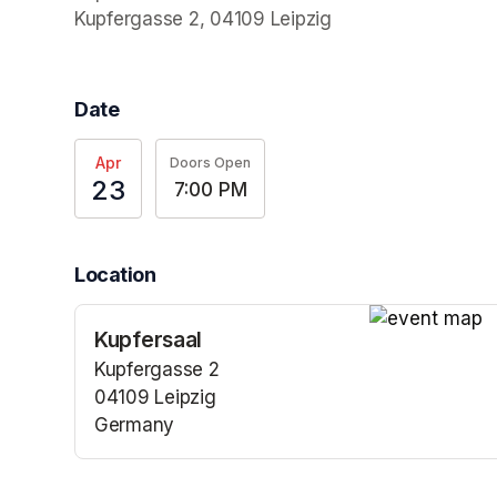
Kupfergasse 2, 04109 Leipzig
Date
Apr
Doors Open
23
7:00 PM
Location
Kupfersaal
(opens in a n
Kupfergasse 2
04109 Leipzig
Germany
(opens in a new tab)