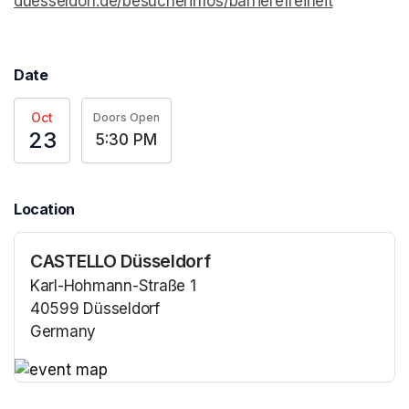
duesseldorf.de/besucherinfos/barrierefreiheit
(opens in 
Date
Oct
Doors Open
23
5:30 PM
Location
CASTELLO Düsseldorf
Karl-Hohmann-Straße 1
40599 Düsseldorf
Germany
(opens in a new tab)
(opens in a new tab)