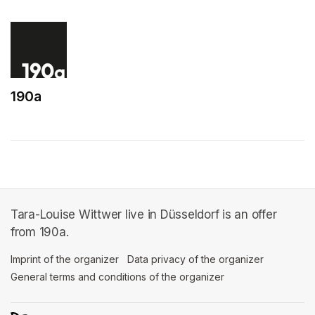
190a
(opens in a new tab)
Tara-Louise Wittwer live in Düsseldorf is an offer
from 190a.
Imprint of the organizer
(opens in a new tab)
Data privacy of the organizer
(opens in 
General terms and conditions of the organizer
(opens in a new ta