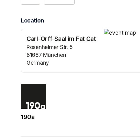
Location
Carl-Orff-Saal im Fat Cat
(opens in a n
Rosenheimer Str. 5
81667 München
Germany
(opens in a new tab)
190a
(opens in a new tab)