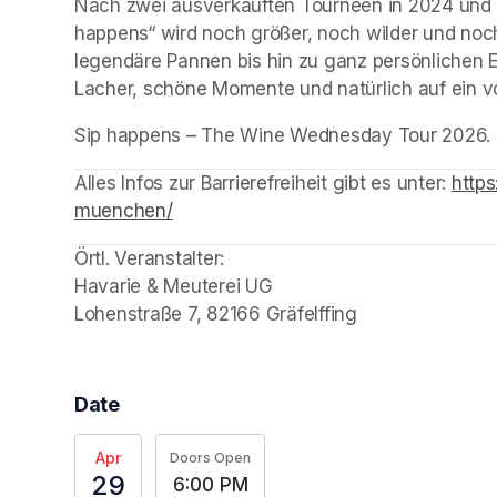
Nach zwei ausverkauften Tourneen in 2024 und 20
happens“ wird noch größer, noch wilder und noc
legendäre Pannen bis hin zu ganz persönlichen E
Lacher, schöne Momente und natürlich auf ein vo
Sip happens – The Wine Wednesday Tour 2026. Ehrl
(opens in a new tab)
(opens in a new tab)
(opens in a new tab)
(opens in a new tab)
(opens in a new tab)
(opens in a new tab)
(opens in a new tab)
(opens in a new tab)
Alles Infos zur Barrierefreiheit gibt es unter: 
https
muenchen/
(opens in a new tab)
Örtl. Veranstalter: 

Havarie & Meuterei UG

Lohenstraße 7, 82166 Gräfelffing
Date
Apr
Doors Open
29
6:00 PM