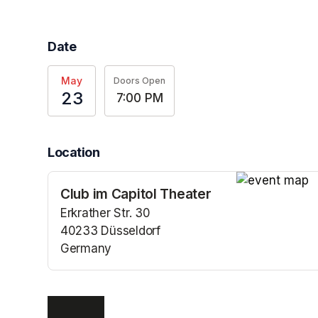
Date
May
Doors Open
23
7:00 PM
Location
Club im Capitol Theater
(opens in a n
Erkrather Str. 30
40233 Düsseldorf
Germany
(opens in a new tab)