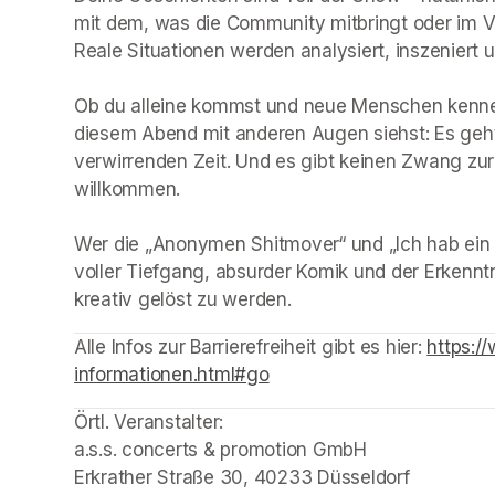
mit dem, was die Community mitbringt oder im Vo
Reale Situationen werden analysiert, inszeniert u
Ob du alleine kommst und neue Menschen kenne
diesem Abend mit anderen Augen siehst: Es geht
verwirrenden Zeit. Und es gibt keinen Zwang zur In
willkommen.

Wer die „Anonymen Shitmover“ und „Ich hab ein Pr
voller Tiefgang, absurder Komik und der Erkenntn
kreativ gelöst zu werden.
(opens in a new tab)
(opens in a new tab)
Alle Infos zur Barrierefreiheit gibt es hier: 
https:/
informationen.html#go
(opens in a new tab)
Örtl. Veranstalter: 

a.s.s. concerts & promotion GmbH

Erkrather Straße 30, 40233 Düsseldorf