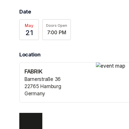
Date
May
Doors Open
21
7:00 PM
Location
FABRIK
(opens in a n
Barnerstraße 36
22765 Hamburg
Germany
(opens in a new tab)