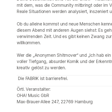
mit dem, was die Community mitbringt oder im Vo
Reale Situationen werden analysiert, inszeniert u
Ob du alleine kommst und neue Menschen kenne
diesem Abend mit anderen Augen siehst: Es geht
verwirrenden Zeit. Und es gibt keinen Zwang zur In
willkommen.

Wer die „Anonymen Shitmover“ und „Ich hab ein Pr
voller Tiefgang, absurder Komik und der Erkenntn
kreativ gelöst zu werden.
(opens in a new tab)
 Die FABRIK ist barrierefrei.
Örtl. Veranstalter: 

OHA! Music GbR

Max-Brauer-Allee 247, 22769 Hamburg