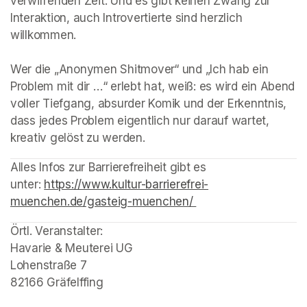
verwirrenden Zeit. Und es gibt keinen Zwang zur 
Interaktion, auch Introvertierte sind herzlich 
willkommen.

Wer die „Anonymen Shitmover“ und „Ich hab ein 
Problem mit dir …“ erlebt hat, weiß: es wird ein Abend 
voller Tiefgang, absurder Komik und der Erkenntnis, 
dass jedes Problem eigentlich nur darauf wartet, 
kreativ gelöst zu werden.
Alles Infos zur Barrierefreiheit gibt es 
unter: 
https://www.kultur-barrierefrei-
muenchen.de/gasteig-muenchen/ 
(opens in a new tab)
Örtl. Veranstalter: 

Havarie & Meuterei UG

Lohenstraße 7

82166 Gräfelffing