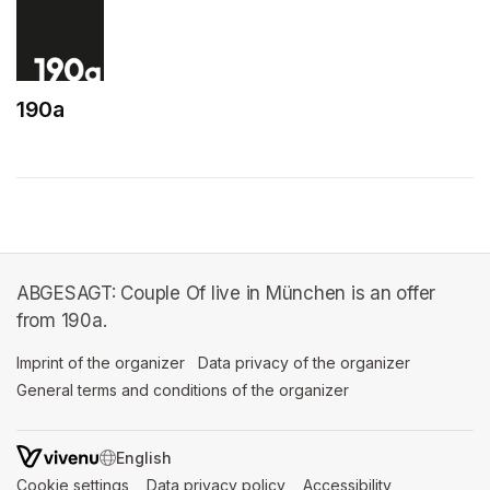
190a
(opens in a new tab)
ABGESAGT: Couple Of live in München is an offer
from 190a.
Imprint of the organizer
(opens in a new tab)
Data privacy of the organizer
(opens in 
General terms and conditions of the organizer
(opens in a new ta
SWITCH LANGUAGE
Cookie settings
(opens in a new tab)
Data privacy policy
(opens in a new tab)
Accessibility
(opens in a n