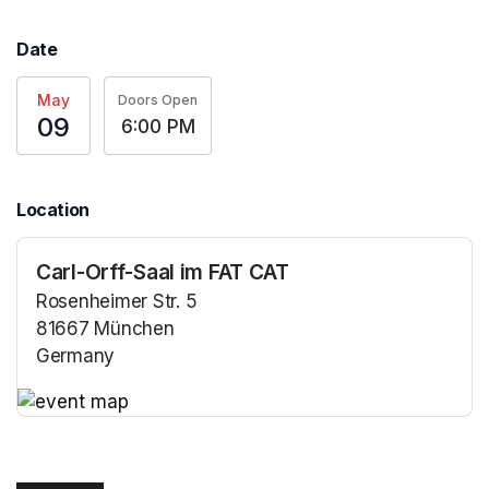
Date
May
Doors Open
09
6:00 PM
Location
Carl-Orff-Saal im FAT CAT
Rosenheimer Str. 5
81667 München
Germany
(opens in a new tab)
(opens in a new tab)