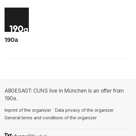
190a
(opens in a new tab)
ABGESAGT: CUNS live in München is an offer from
190a.
Imprint of the organizer
(opens in a new tab)
Data privacy of the organizer
(opens in 
General terms and conditions of the organizer
(opens in a new ta