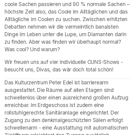
coole Sachen passieren und 90 % normale Sachen – 
höchste Zeit also, das Coole im Alltäglichen und das 
Alltägliche im Coolen zu suchen. Zwischen erhitzten 
Debatten nehmen wir die vermeintlich banalsten 
Dinge im Leben unter die Lupe, um Diamanten darin 
zu finden. Aber was finden wir überhaupt normal? 
Was cool? Und warum?
Wir freuen uns auf vier individuelle CUNS-Shows - 
besucht uns, Divas, das wär doch total schön!
(opens in a new tab)
(opens in a new tab)
(opens in a new tab)
(opens in a new tab)
(opens in a new tab)
(opens in a new tab)
Das Kulturzentrum Peter Edel ist barrierearm 
ausgestattet. Die Räume auf allen Etagen sind 
schwellenlos über einen ausreichend großen Aufzug 
erreichbar. Im Erdgeschoss ist zudem eine 
rollstuhlgerechte Sanitäranlage eingerichtet. Der 
Zugang zu den denkmalgeschützten Sälen erfolgt 
schwellenarm - eine Ausstattung mit automatischen 