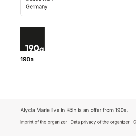
Germany
(opens in a new tab)
190a
(opens in a new tab)
Alycia Marie live in Köln is an offer from 190a.
Imprint of the organizer
(opens in a new tab)
Data privacy of the organizer
(op
G