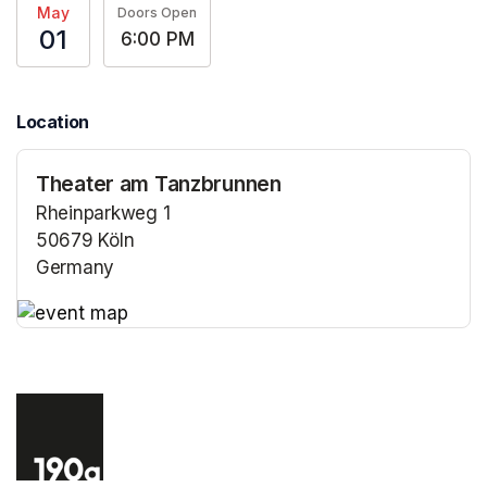
May
Doors Open
01
6:00 PM
Location
Theater am Tanzbrunnen
Rheinparkweg 1
50679 Köln
Germany
(opens in a new tab)
(opens in a new tab)