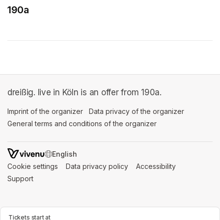
190a
(opens in a new tab)
dreißig. live in Köln is an offer from 190a.
Imprint of the organizer
(opens in a new tab)
Data privacy of the organizer
(opens in 
General terms and conditions of the organizer
(opens in a new ta
SWITCH LANGUAGE
Cookie settings
(opens in a new tab)
Data privacy policy
(opens in a new tab)
Accessibility
(opens in a n
Support
(opens in a new tab)
Tickets start at