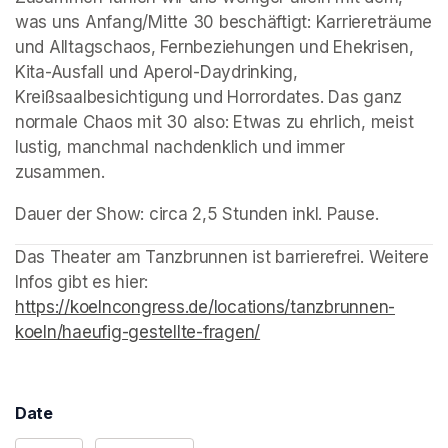
was uns Anfang/Mitte 30 beschäftigt: Karriereträume 
und Alltagschaos, Fernbeziehungen und Ehekrisen, 
Kita-Ausfall und Aperol-Daydrinking, 
Kreißsaalbesichtigung und Horrordates. Das ganz 
normale Chaos mit 30 also: Etwas zu ehrlich, meist 
lustig, manchmal nachdenklich und immer 
zusammen.
Dauer der Show: circa 2,5 Stunden inkl. Pause.
(opens in a new tab)
(opens in a new tab)
Das Theater am Tanzbrunnen ist barrierefrei. Weitere 
Infos gibt es hier: 
https://koelncongress.de/locations/tanzbrunnen-
koeln/haeufig-gestellte-fragen/
(opens in a new tab)
Date